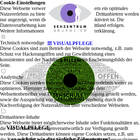
Cookie-Einstellungen
Diese Webseite verwendet Cookies, um Besuchern ein optimales
Nutzererlebnis zu bieten. Bestimmte Inhalte von Drittanbietern werden
nur angezeigt, wenn die entsprechende Option aktiviert ist. Die
Datenverarbeitung kann dann auch in einem Drittland erfolgen.
Weitere Informationen hierzu in der Datenschutzerklärung.
Technisch notwendige
VISUALPFLEGE
Diese Cookies sind zum Betrieb der Webseite notwendig, z.B. zum
Schutz vor Hackerangriffen und zur Gewährleistung eines
konsistenten und der Nachfrage angepassten Erscheinungsbilds der
Seite.
Analytische
Diese Cookies werden verwendet, um das Nutzererlebnis weiter zu
optimieren. Hierunter fallen auch Statistiken, die dem
Webseitenbetreiber von Drittanbietern zur Verfügung gestellt werden,
sowie die Ausspielung von personalisierter Werbung durch die
Nachverfolgung der Nutzeraktivität über verschiedene Webseiten.
Drittanbieter-Inhalte
Diese Webseite bietet möglicherweise Inhalte oder Funktionalitäten an,
VISUALPFLEGE
die von Drittanbietern eigenverantwortlich zur Verfügung gestellt
werden. Diese Drittanbieter können eigene Cookies setzen, z.B. um
- so wichtig wie das tägliche Zähneputzen!
die Nutzeraktivität zu verfolgen oder ihre Angebote zu personalisieren