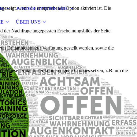
ezeigt, wenn die entsprechende Option aktiviert ist. Die
IE
KINDER OPTOMETRIE
IE
ÜBER UNS
d der Nachfrage angepassten Erscheinungsbilds der Seite.
on Drittanbietern zur Verfügung gestellt werden, sowie die
den. Diese Drittanbieter können eigene Cookies setzen, z.B. um die