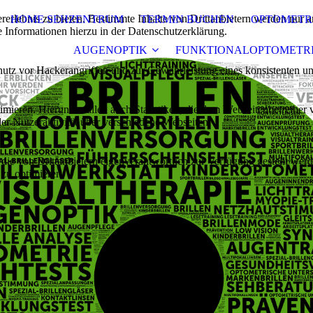
lebnis zu bieten. Bestimmte Inhalte von Drittanbietern werden nur ang
HOME SEHZENTRUM
TERMIN BUCHEN
OPTOMETR
e Informationen hierzu in der Datenschutzerklärung.
AUGENOPTIK
FUNKTIONALOPTOMETR
utz vor Hackerangriffen und zur Gewährleistung eines konsistenten un
ieren. Hierunter fallen auch Statistiken, die dem Webseitenbetreiber v
r Nutzeraktivität über verschiedene Webseiten.
 die von Drittanbietern eigenverantwortlich zur Verfügung gestellt wer
 zu optimieren.