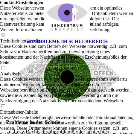
Cookie-Einstellungen
Diese Webseite verwendet Cookies, um Besuchern ein optimales
Nutzererlebnis zu bieten. Bestimmte Inhalte von Drittanbietern werden
nur angezeigt, wenn die entsprechende Option aktiviert ist. Die
Datenverarbeitung kann dann auch in einem Drittland erfolgen.
Weitere Informationen hierzu in der Datenschutzerklärung.
Technisch notwendige
PROBLEME IM SCHULBEREICH
Diese Cookies sind zum Betrieb der Webseite notwendig, z.B. zum
Schutz vor Hackerangriffen und zur Gewährleistung eines
konsistenten und der Nachfrage angepassten Erscheinungsbilds der
Seite.
Analytische
Diese Cookies werden verwendet, um das Nutzererlebnis weiter zu
optimieren. Hierunter fallen auch Statistiken, die dem
Webseitenbetreiber von Drittanbietern zur Verfügung gestellt werden,
sowie die Ausspielung von personalisierter Werbung durch die
Nachverfolgung der Nutzeraktivität über verschiedene Webseiten.
Drittanbieter-Inhalte
Diese Webseite bietet möglicherweise Inhalte oder Funktionalitäten an,
Probleme in der Schule
die von Drittanbietern eigenverantwortlich zur Verfügung gestellt
werden. Diese Drittanbieter können eigene Cookies setzen, z.B. um
Lese-Rechtschreibprobleme oder schlechtes
die Nutzeraktivität zu verfolgen oder ihre Angebote zu personalisieren