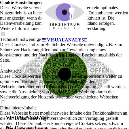
Cookie-Einstellungen
Diese Webseite verwendet Cookies, um Besuchern ein optimales
Nutzererlebnis zu bieten. Bestimmte Inhalte von Drittanbietern werden
nur angezeigt, wenn die entsprechende Option aktiviert ist. Die
Datenverarbeitung kann dann auch in einem Drittland erfolgen.
Weitere Informationen hierzu in der Datenschutzerklärung.
Technisch notwendige
VISUALANALYSE
Diese Cookies sind zum Betrieb der Webseite notwendig, z.B. zum
Schutz vor Hackerangriffen und zur Gewährleistung eines
konsistenten und der Nachfrage angepassten Erscheinungsbilds der
Seite.
Analytische
Diese Cookies werden verwendet, um das Nutzererlebnis weiter zu
optimieren. Hierunter fallen auch Statistiken, die dem
Webseitenbetreiber von Drittanbietern zur Verfügung gestellt werden,
sowie die Ausspielung von personalisierter Werbung durch die
Nachverfolgung der Nutzeraktivität über verschiedene Webseiten.
Drittanbieter-Inhalte
Diese Webseite bietet möglicherweise Inhalte oder Funktionalitäten an,
VISUALANALYSE
die von Drittanbietern eigenverantwortlich zur Verfügung gestellt
werden. Diese Drittanbieter können eigene Cookies setzen, z.B. um
Die Untersuchung
die Nutzeraktivität zu verfolgen oder ihre Angebote zu personalisieren