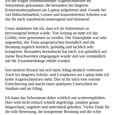
Ich bin wegen wiederkehrender Augenschmerzen ins
Sehzentrum gekommen, die besonders bei längeren
Konzentrationsphasen am Laptop aufgetreten sind. Gerade bei
viel Bildschirmarbeit, Lernen und konzentriertem Arbeiten war
das für mich zunehmend anstrengend und belastend.
Umso dankbarer bin ich, dass ich im Sehzentrum so
hervorragend betreut wurde. Von Anfang an hatte ich das
Gefühl, ernst genommen zu werden. Die Atmosphäre war sehr
angenehm, das Team ausgesprochen freundlich und die
Beratung zugleich herzlich, geduldig und fachlich sehr
kompetent. Besonders beeindruckt hat mich, wie gründlich auf
meine Beschwerden eingegangen wurde und wie verständlich
mir die Zusammenhänge erklärt wurden.
Seit meinem Besuch hat sich mein Alltag deutlich verbessert:
Auch bei längeren Arbeits- und Lernphasen am Laptop habe ich
keine Augenschmerzen mehr. Das ist für mich eine enorme
Erleichterung und macht einen spürbaren Unterschied im
Studium und im Alltag.
Ich kann das Sehzentrum daher wirklich nur weiterempfehlen.
Hier wird nicht einfach schnell abgefertigt, sondern genau
hingeschaut, zugehört und individuell geholfen. Vielen Dank für
die tolle Betreuung, die kompetente Beratung und die echte