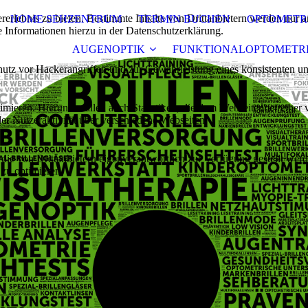
lebnis zu bieten. Bestimmte Inhalte von Drittanbietern werden nur ang
HOME SEHZENTRUM
TERMIN BUCHEN
OPTOMETR
e Informationen hierzu in der Datenschutzerklärung.
AUGENOPTIK
FUNKTIONALOPTOMETR
utz vor Hackerangriffen und zur Gewährleistung eines konsistenten un
ieren. Hierunter fallen auch Statistiken, die dem Webseitenbetreiber v
r Nutzeraktivität über verschiedene Webseiten.
 die von Drittanbietern eigenverantwortlich zur Verfügung gestellt wer
 zu optimieren.