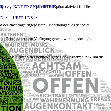
ezeigt, wenn die entsprechende Option aktiviert ist. Die
IE
KINDER OPTOMETRIE
IE
ÜBER UNS
d der Nachfrage angepassten Erscheinungsbilds der Seite.
on Drittanbietern zur Verfügung gestellt werden, sowie die
den. Diese Drittanbieter können eigene Cookies setzen, z.B. um die