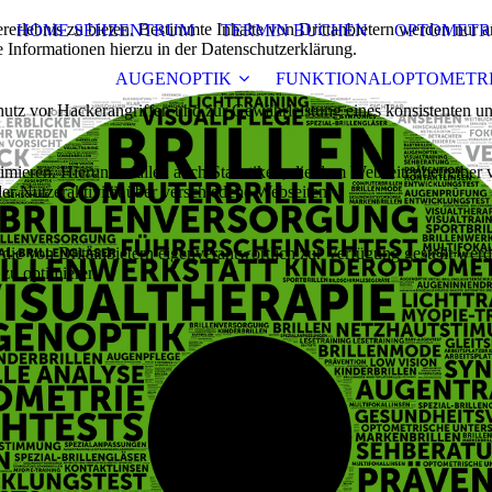
lebnis zu bieten. Bestimmte Inhalte von Drittanbietern werden nur ang
HOME SEHZENTRUM
TERMIN BUCHEN
OPTOMETR
e Informationen hierzu in der Datenschutzerklärung.
AUGENOPTIK
FUNKTIONALOPTOMETR
utz vor Hackerangriffen und zur Gewährleistung eines konsistenten un
ieren. Hierunter fallen auch Statistiken, die dem Webseitenbetreiber v
r Nutzeraktivität über verschiedene Webseiten.
 die von Drittanbietern eigenverantwortlich zur Verfügung gestellt wer
 zu optimieren.