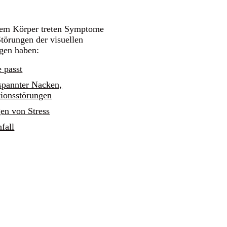
em Körper treten Symptome
Störungen der visuellen
gen haben:
e passt
rspannter Nacken,
ionsstörungen
n von Stress
fall