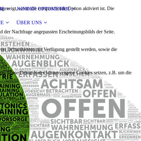
ezeigt, wenn die entsprechende Option aktiviert ist. Die
IE
KINDER OPTOMETRIE
IE
ÜBER UNS
d der Nachfrage angepassten Erscheinungsbilds der Seite.
on Drittanbietern zur Verfügung gestellt werden, sowie die
den. Diese Drittanbieter können eigene Cookies setzen, z.B. um die