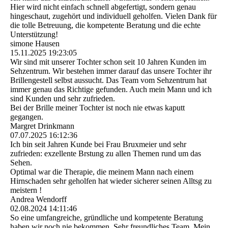
Hier wird nicht einfach schnell abgefertigt, sondern genau
hingeschaut, zugehört und individuell geholfen. Vielen Dank für
die tolle Betreuung, die kompetente Beratung und die echte
Unterstützung!
simone Hausen
15.11.2025
19:23:05
Wir sind mit unserer Tochter schon seit 10 Jahren Kunden im
Sehzentrum. Wir bestehen immer darauf das unsere Tochter ihr
Brillengestell selbst aussucht. Das Team vom Sehzentrum hat
immer genau das Richtige gefunden. Auch mein Mann und ich
sind Kunden und sehr zufrieden.
Bei der Brille meiner Tochter ist noch nie etwas kaputt
gegangen.
Margret Drinkmann
07.07.2025
16:12:36
Ich bin seit Jahren Kunde bei Frau Bruxmeier und sehr
zufrieden: exzellente Brstung zu allen Themen rund um das
Sehen.
Optimal war die Therapie, die meinem Mann nach einem
Hirnschaden sehr geholfen hat wieder sicherer seinen Alltsg zu
meistern !
Andrea Wendorff
02.08.2024
14:11:46
So eine umfangreiche, gründliche und kompetente Beratung
haben wir noch nie bekommen. Sehr freundliches Team. Mein