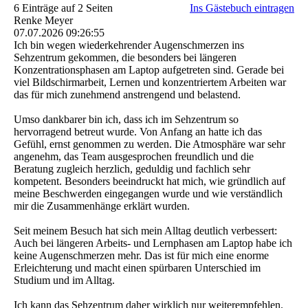
6 Einträge auf 2 Seiten
Ins Gästebuch eintragen
Renke Meyer
07.07.2026
09:26:55
Ich bin wegen wiederkehrender Augenschmerzen ins
Sehzentrum gekommen, die besonders bei längeren
Konzentrationsphasen am Laptop aufgetreten sind. Gerade bei
viel Bildschirmarbeit, Lernen und konzentriertem Arbeiten war
das für mich zunehmend anstrengend und belastend.
Umso dankbarer bin ich, dass ich im Sehzentrum so
hervorragend betreut wurde. Von Anfang an hatte ich das
Gefühl, ernst genommen zu werden. Die Atmosphäre war sehr
angenehm, das Team ausgesprochen freundlich und die
Beratung zugleich herzlich, geduldig und fachlich sehr
kompetent. Besonders beeindruckt hat mich, wie gründlich auf
meine Beschwerden eingegangen wurde und wie verständlich
mir die Zusammenhänge erklärt wurden.
Seit meinem Besuch hat sich mein Alltag deutlich verbessert:
Auch bei längeren Arbeits- und Lernphasen am Laptop habe ich
keine Augenschmerzen mehr. Das ist für mich eine enorme
Erleichterung und macht einen spürbaren Unterschied im
Studium und im Alltag.
Ich kann das Sehzentrum daher wirklich nur weiterempfehlen.