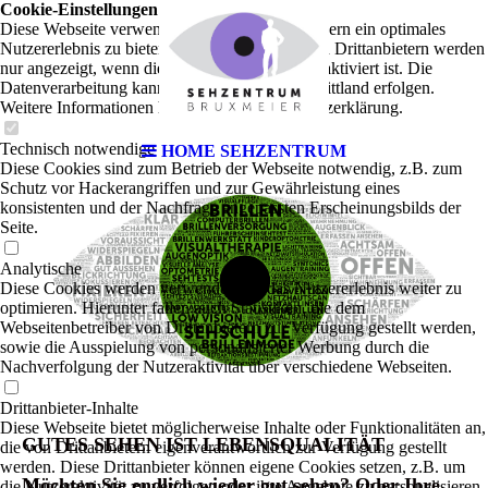
Cookie-Einstellungen
Diese Webseite verwendet Cookies, um Besuchern ein optimales
Nutzererlebnis zu bieten. Bestimmte Inhalte von Drittanbietern werden
nur angezeigt, wenn die entsprechende Option aktiviert ist. Die
Datenverarbeitung kann dann auch in einem Drittland erfolgen.
Weitere Informationen hierzu in der Datenschutzerklärung.
Technisch notwendige
HOME SEHZENTRUM
Diese Cookies sind zum Betrieb der Webseite notwendig, z.B. zum
Schutz vor Hackerangriffen und zur Gewährleistung eines
konsistenten und der Nachfrage angepassten Erscheinungsbilds der
Seite.
Analytische
Diese Cookies werden verwendet, um das Nutzererlebnis weiter zu
optimieren. Hierunter fallen auch Statistiken, die dem
Webseitenbetreiber von Drittanbietern zur Verfügung gestellt werden,
sowie die Ausspielung von personalisierter Werbung durch die
Nachverfolgung der Nutzeraktivität über verschiedene Webseiten.
Drittanbieter-Inhalte
Diese Webseite bietet möglicherweise Inhalte oder Funktionalitäten an,
GUTES SEHEN IST LEBENSQUALITÄT
die von Drittanbietern eigenverantwortlich zur Verfügung gestellt
werden. Diese Drittanbieter können eigene Cookies setzen, z.B. um
Möchten Sie endlich wieder gut sehen? Oder Ihre
die Nutzeraktivität zu verfolgen oder ihre Angebote zu personalisieren