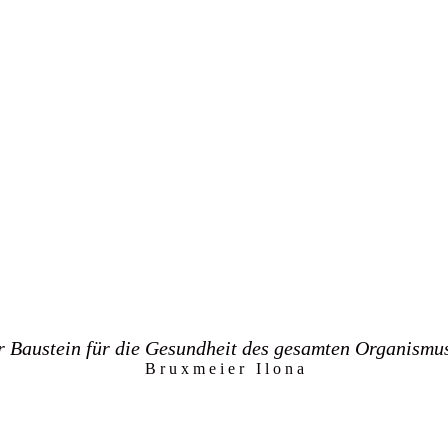
er Baustein für die Gesundheit des gesamten Organismu
B r u x m e i e r I l o n a