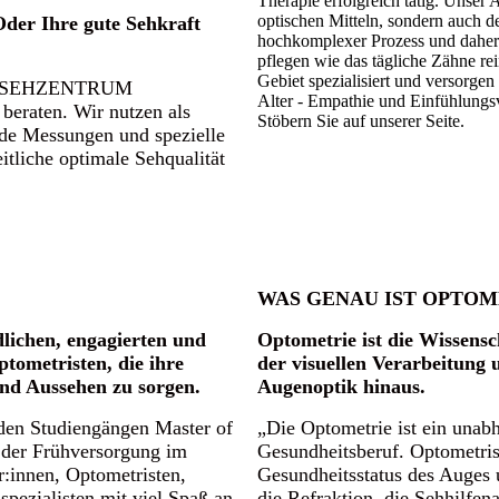
Therapie erfolgreich tätig. Unser
optischen Mitteln, sondern auch d
Oder Ihre gute Sehkraft
hochkomplexer Prozess und daher 
pflegen wie das tägliche Zähne r
Gebiet spezialisiert und versorgen
n im SEHZENTRUM
Alter - Empathie und Einfühlungs
raten. Wir nutzen als
Stöbern Sie auf unserer Seite.
de Messungen und spezielle
itliche optimale Sehqualität
WAS GENAU IST OPTOM
lichen, engagierten und
Optometrie ist die Wissensc
tometristen, die ihre
der visuellen Verarbeitung 
und Aussehen zu sorgen.
Augenoptik hinaus.
 den Studiengängen Master of
„Die Optometrie ist ein unabh
 der Frühversorgung im
Gesundheitsberuf. Optometrist
r:innen, Optometristen,
Gesundheitsstatus des Auges 
spezialisten mit viel Spaß an
die Refraktion, die Sehhilfe