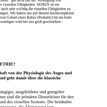
 Ansatz gilt nicht nur der Versorgung von
er visuellen Fähigkeiten. SEHEN ist ein
auch sehr wichtig die visuellen Fähigkeiten zu
einigen. Wir haben uns auf diesem hochkomplexen
 von Geburt eines Babys (Pediatric) bis ins hohe
vermögen wird bei uns groß geschrieben -
ETRIE?
haft von der Physiologie des Auges und
und geht damit über die klassiche
ängiger, ausgebildeter und geregelter
en sind die primären Dienstleister für den
und des visuellen Systems. Die beinhaltet
nanpassung, die Abgrenzung von