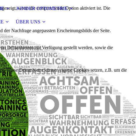
ezeigt, wenn die entsprechende Option aktiviert ist. Die
IE
KINDER OPTOMETRIE
IE
ÜBER UNS
d der Nachfrage angepassten Erscheinungsbilds der Seite.
on Drittanbietern zur Verfügung gestellt werden, sowie die
den. Diese Drittanbieter können eigene Cookies setzen, z.B. um die